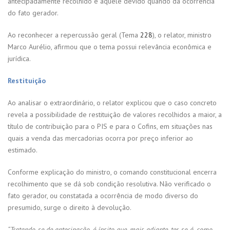
antecipadamente recolhido e aquele devido quando da ocorrência
do fato gerador.
Ao reconhecer a repercussão geral (Tema
228
), o relator, ministro
Marco Aurélio, afirmou que o tema possui relevância econômica e
jurídica.
Restituição
Ao analisar o extraordinário, o relator explicou que o caso concreto
revela a possibilidade de restituição de valores recolhidos a maior, a
título de contribuição para o PIS e para o Cofins, em situações nas
quais a venda das mercadorias ocorra por preço inferior ao
estimado.
Conforme explicação do ministro, o comando constitucional encerra
recolhimento que se dá sob condição resolutiva. Não verificado o
fato gerador, ou constatada a ocorrência de modo diverso do
presumido, surge o direito à devolução.
“Tratando-se de antecipação, é ínsito que, mais adiante, ter-se-á, como