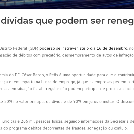
as dívidas que podem ser rene
Distrito Federal (GDF)
poderão se inscrever, até o dia 16 de dezembro
, n
ensação de débitos com precatório, desmembramento de autos de infração e
ia do DF, César Bergo, o Refis é uma oportunidade para que o contribuin
nça e tem impacto na busca de emprego, já que as empresas pedem certi
sas em situação fiscal irregular não podem participar de processos licitat
 50% no valor principal da dívida e de 90% em juros e multas. O descont
 jurídicas e 266 mil pessoas físicas, segundo informações da Secretaria 
os do programa débitos decorrentes de fraudes, sonegação ou conluio.