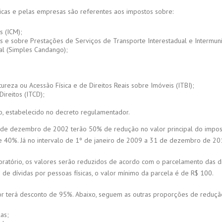
icas e pelas empresas são referentes aos impostos sobre:
s (ICM);
s e sobre Prestações de Serviços de Transporte Interestadual e Intermun
ral (Simples Candango);
ureza ou Acessão Física e de Direitos Reais sobre Imóveis (ITBI);
ireitos (ITCD);
o, estabelecido no decreto regulamentador.
1 de dezembro de 2002 terão 50% de redução no valor principal do impost
0%. Já no intervalo de 1º de janeiro de 2009 a 31 de dezembro de 2012,
moratório, os valores serão reduzidos de acordo com o parcelamento das dí
e dívidas por pessoas físicas, o valor mínimo da parcela é de R$ 100.
lor terá desconto de 95%. Abaixo, seguem as outras proporções de reduçã
as;