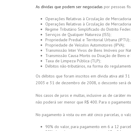
As dívidas que podem ser negociadas
por pessoas fís
Operações Relativas à Circulação de Mercadoria
Operações Relativas à Circulação de Mercadoria
Regime Tributário Simplificado do Distrito Fede
Serviços de Qualquer Natureza (ISS);
Propriedade Predial e Territorial Urbana (IPTU);
Propriedade de Veículos Automotores (IPVA);
Transmissão Inter Vivos de Bens Imóveis por Nat
Transmissão Causa Mortis ou Doação de Bens e D
Taxa de Limpeza Pública (TLP);
Débitos não-tributários, na forma do regulament
Os débitos que foram inscritos em dívida ativa até 3
2003 e 31 de dezembro de 2008, o desconto será de 4
Nos casos de juros e multas, inclusive as de caráter 
não poderá ser menor que R$ 400. Para o pagamento d
No pagamento à vista ou em até cinco parcelas, o va
90% do valor, para pagamento em 6 a 12 parcel