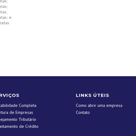
las;
las;
las;
las; e
celas.
RVIÇOS
LINKS ÚTEIS
tabilidade Completa
Como abrir uma empresa
rtura de Empresas
Contato
nejamento Tributário
antamento de Crédito