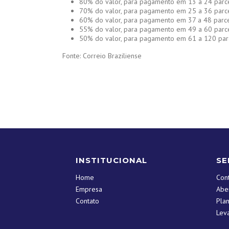
80% do valor, para pagamento em 13 a 24 parce
70% do valor, para pagamento em 25 a 36 parce
60% do valor, para pagamento em 37 a 48 parce
55% do valor, para pagamento em 49 a 60 parce
50% do valor, para pagamento em 61 a 120 par
Fonte: Correio Braziliense
INSTITUCIONAL
SE
Home
Con
Empresa
Abe
Contato
Pla
Lev