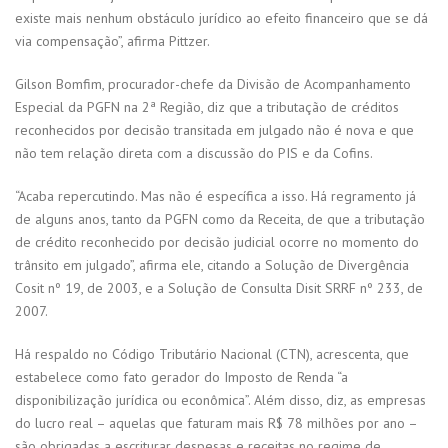
existe mais nenhum obstáculo jurídico ao efeito financeiro que se dá
via compensação”, afirma Pittzer.
Gilson Bomfim, procurador-chefe da Divisão de Acompanhamento
Especial da PGFN na 2ª Região, diz que a tributação de créditos
reconhecidos por decisão transitada em julgado não é nova e que
não tem relação direta com a discussão do PIS e da Cofins.
“Acaba repercutindo. Mas não é específica a isso. Há regramento já
de alguns anos, tanto da PGFN como da Receita, de que a tributação
de crédito reconhecido por decisão judicial ocorre no momento do
trânsito em julgado”, afirma ele, citando a Solução de Divergência
Cosit nº 19, de 2003, e a Solução de Consulta Disit SRRF nº 233, de
2007.
Há respaldo no Código Tributário Nacional (CTN), acrescenta, que
estabelece como fato gerador do Imposto de Renda “a
disponibilização jurídica ou econômica”. Além disso, diz, as empresas
do lucro real – aquelas que faturam mais R$ 78 milhões por ano –
são obrigadas a escriturar despesas e receitas no regime de