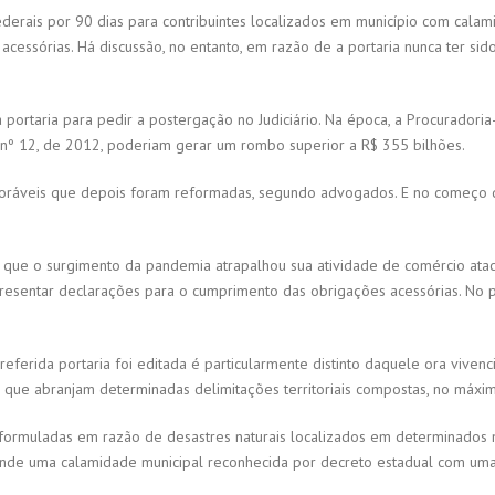
ederais por 90 dias para contribuintes localizados em município com calam
s acessórias. Há discussão, no entanto, em razão de a portaria nunca ter si
rtaria para pedir a postergação no Judiciário. Na época, a Procuradoria
nº 12, de 2012, poderiam gerar um rombo superior a R$ 355 bilhões.
oráveis que depois foram reformadas, segundo advogados. E no começo de 
 que o surgimento da pandemia atrapalhou sua atividade de comércio atac
e apresentar declarações para o cumprimento das obrigações acessórias. No
referida portaria foi editada é particularmente distinto daquele ora vivenc
s, que abranjam determinadas delimitações territoriais compostas, no máxim
am formuladas em razão de desastres naturais localizados em determinados
nfunde uma calamidade municipal reconhecida por decreto estadual com um