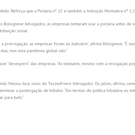
ntido. Reforça que a Portaria nº 12 e também a Instrução Normativa nº 1
o Bolognese Advogados, as empresas tentaram usar a portaria antes de o
ribuição social.
a prorrogação, as empresas foram ao Judiciário”, afirma Bolognese. “É cu
0 dias, mas uma pandemia global não.”
ve “desespero” das empresas. “As liminares, mesmo com a revogação pos
ndo Vinicius Jucá, sócio do TozziniFreire Advogados. Os juízes, afirma, 
eterminar a postergação de tributos. “Em termos de política tributária eu e
ar para tudo.”