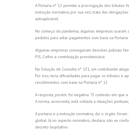
A Portaria nº 12 permite a prorrogação dos tributos f
instrução normativa, por sua vez, trata das obrigaçõe
autoaplicável.
No começo da pandemia, algumas empresas usaram a po
pedidos para adiar pagamentos com base na Portaria 
Algumas empresas conseguiram decisões judiciais fav
PIS, Cofins e contribuição previdenciária.
Na Solução de Consulta nº 131, um contribuinte alega
Por isso, teria dificuldades para pagar os tributos 
recolhimentos com base na Portaria nº 12
A resposta, porém, foi negativa. “O contexto em que a 
A norma, acrescenta, está voltada a situações pontuai
A portaria e a instrução normativa, diz o órgão, for
global. Já no aspecto normativo, destaca, não se co
decreto legislativo.