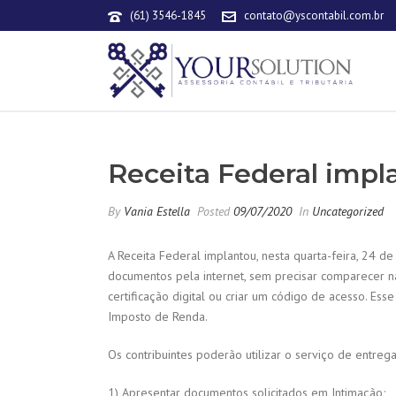
(61) 3546-1845
contato@yscontabil.com.br
Receita Federal imp
By
Vania Estella
Posted
09/07/2020
In
Uncategorized
A Receita Federal implantou, nesta quarta-feira, 24 d
documentos pela internet, sem precisar comparecer na
certificação digital ou criar um código de acesso. E
Imposto de Renda.
Os contribuintes poderão utilizar o serviço de entreg
1) Apresentar documentos solicitados em Intimação;