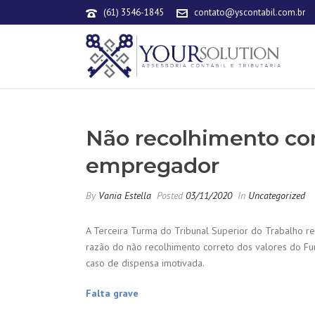
(61) 3546-1845
contato@yscontabil.com.br
Não recolhimento cor
empregador
By
Vania Estella
Posted
03/11/2020
In
Uncategorized
A Terceira Turma do Tribunal Superior do Trabalho r
razão do não recolhimento correto dos valores do Fu
caso de dispensa imotivada.
Falta grave