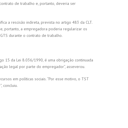
ntrato de trabalho e, portanto, deveria ser
ca a rescisão indireta, prevista no artigo 483 da CLT.
, portanto, a empregadora poderia regularizar os
FGTS durante o contrato de trabalho.
tigo 15 da Lei 8.036/1990, é uma obrigação continuada
gação legal por parte do empregador”, asseverou.
rsos em políticas sociais. “Por esse motivo, o TST
 concluiu.