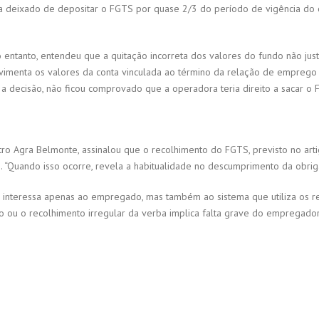
ia deixado de depositar o FGTS por quase 2/3 do período de vigência do co
entanto, entendeu que a quitação incorreta dos valores do fundo não justifi
enta os valores da conta vinculada ao término da relação de emprego e
 decisão, não ficou comprovado que a operadora teria direito a sacar o 
istro Agra Belmonte, assinalou que o recolhimento do FGTS, previsto no ar
. “Quando isso ocorre, revela a habitualidade no descumprimento da obri
interessa apenas ao empregado, mas também ao sistema que utiliza os recu
ou o recolhimento irregular da verba implica falta grave do empregador”,