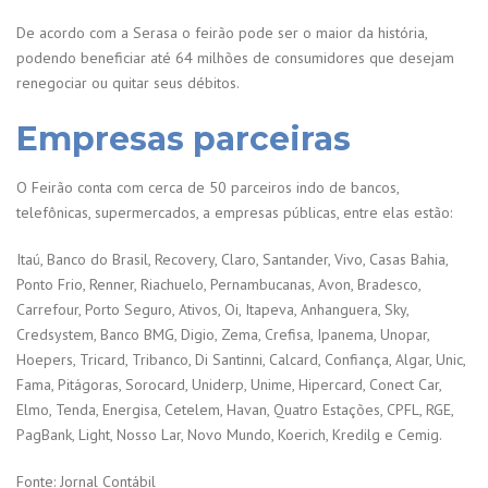
De acordo com a Serasa o feirão pode ser o maior da história,
podendo beneficiar até 64 milhões de consumidores que desejam
renegociar ou quitar seus débitos.
Empresas parceiras
O Feirão conta com cerca de 50 parceiros indo de bancos,
telefônicas, supermercados, a empresas públicas, entre elas estão:
Itaú, Banco do Brasil, Recovery, Claro, Santander, Vivo, Casas Bahia,
Ponto Frio, Renner, Riachuelo, Pernambucanas, Avon, Bradesco,
Carrefour, Porto Seguro, Ativos, Oi, Itapeva, Anhanguera, Sky,
Credsystem, Banco BMG, Digio, Zema, Crefisa, Ipanema, Unopar,
Hoepers, Tricard, Tribanco, Di Santinni, Calcard, Confiança, Algar, Unic,
Fama, Pitágoras, Sorocard, Uniderp, Unime, Hipercard, Conect Car,
Elmo, Tenda, Energisa, Cetelem, Havan, Quatro Estações, CPFL, RGE,
PagBank, Light, Nosso Lar, Novo Mundo, Koerich, Kredilg e Cemig.
Fonte: Jornal Contábil