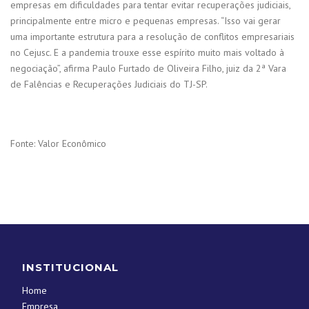
empresas em dificuldades para tentar evitar recuperações judiciais,
principalmente entre micro e pequenas empresas. “Isso vai gerar
uma importante estrutura para a resolução de conflitos empresariais
no Cejusc. E a pandemia trouxe esse espírito muito mais voltado à
negociação”, afirma Paulo Furtado de Oliveira Filho, juiz da 2ª Vara
de Falências e Recuperações Judiciais do TJ-SP.
Fonte: Valor Econômico
INSTITUCIONAL
Home
Empresa